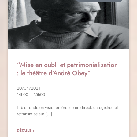
“Mise en oubli et patrimonialisation
: le théâtre d’André Obey”
20/04/2021
14h00 – 15h00
Table ronde en visioconférence en direct, enregistrée et
retransmise sur […]
DÉTAILS +