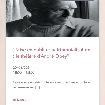
“Mise en oubli et patrimonialisation
: le théâtre d’André Obey”
20/04/2021
14h00 – 15h00
Table ronde en visioconférence en direct, enregistrée et
retransmise sur […]
DÉTAILS +