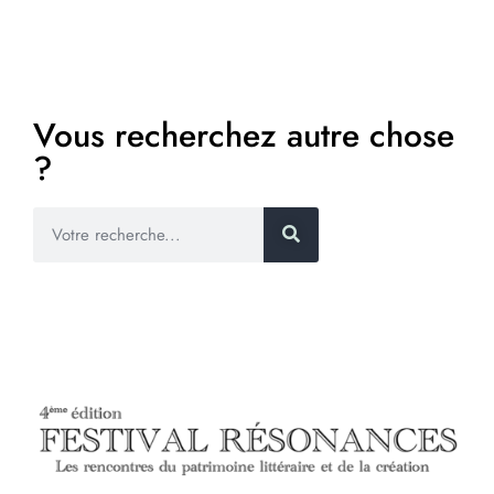
E
>
Vous recherchez autre chose
?